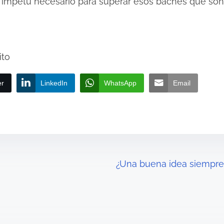
e ímpetu necesario para superar esos baches que son 
ito
er
LinkedIn
WhatsApp
Email
¿Una buena idea siempre