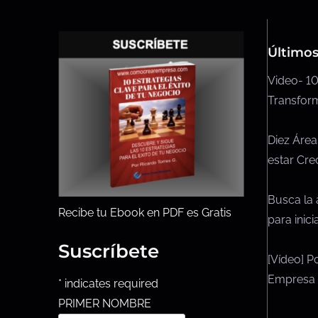
a
t
r
Últimos
a
Video- 10
Transform
d
a
Diez Área
estar Cre
s
Busca la 
Recibe tu Ebook en PDF es Gratis
para inic
Suscríbete
[Vídeo] P
Empresa
*
indicates required
PRIMER NOMBRE