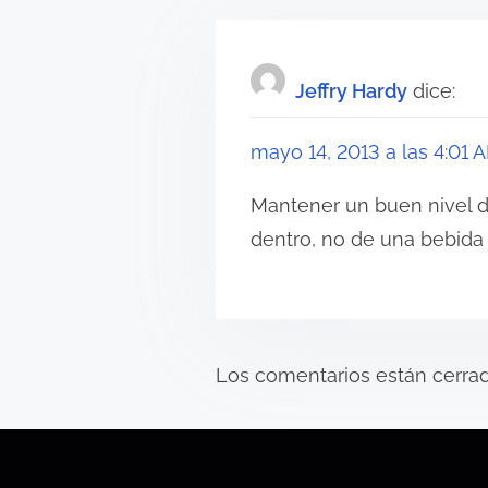
e
e
c
g
t
Jeffry Hardy
dice:
a
u
r
c
mayo 14, 2013 a las 4:01 
a
i
d
Mantener un buen nivel d
e
ó
dentro, no de una bebida 
l
n
a
e
d
n
e
Los comentarios están cerrad
t
r
e
a
n
d