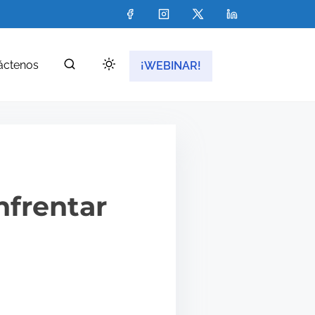
áctenos
¡WEBINAR!
nfrentar