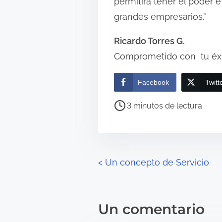
permitirá tener el poder 
grandes empresarios.”
Ricardo Torres G.
Comprometido con tu éx
Facebook
Twitt
T
3 minutos de lectura
i
e
m
p
N
<
Un concepto de Servicio
o
a
d
e
v
Un comentario
l