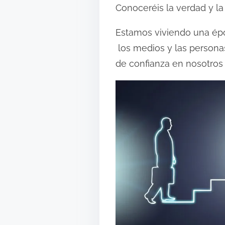
i
Conoceréis la verdad y la 
d
o
Estamos viviendo una époc
los medios y las persona
de confianza en nosotros