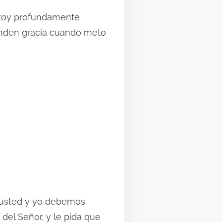
estoy profundamente
ienden gracia cuando meto
 su vida?
es usted y yo debemos
 del Señor, y le pida que