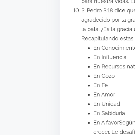
para nuestra vidas. É
2. Pedro 3:18 dice 
agradecido por la gr
la pata. ¿Es
Recapitulando estas 
En Conocimient
En Influencia
En Recursos nat
En Gozo
En Fe
En Amor
En Unidad
En Sabiduría
En A favorSegún 
crecer. Le desaf