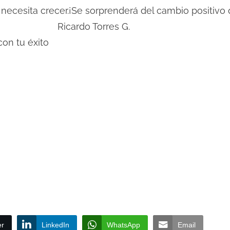
 necesita crecer.¡Se sorprenderá del cambio positi
o Torres G.
on tu éxito
er
LinkedIn
WhatsApp
Email