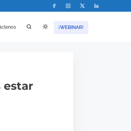
áctenos
¡WEBINAR!
 estar