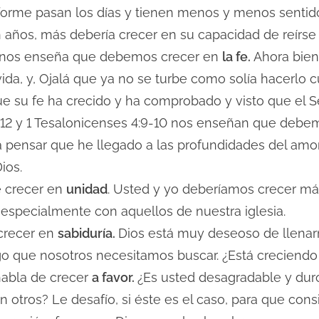
rme pasan los días y tienen menos y menos sentid
años, más debería crecer en su capacidad de reírse de
3 nos enseña que debemos crecer en
la fe.
Ahora bien
ida, y, Ojalá que ya no se turbe como solía hacerlo 
e su fe ha crecido y ha comprobado y visto que el 
3:12 y 1 Tesalonicenses 4:9-10 nos enseñan que deb
a pensar que he llegado a las profundidades del amo
ios.
e crecer en
unidad
. Usted y yo deberíamos crecer más
 especialmente con aquellos de nuestra iglesia.
 crecer en
sabiduría.
Dios está muy deseoso de llenar
lgo que nosotros necesitamos buscar. ¿Está creciendo
habla de crecer
a favor.
¿Es usted desagradable y duro
con otros? Le desafío, si éste es el caso, para que co