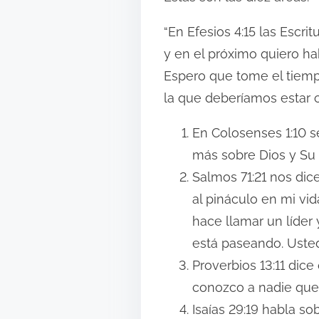
“En Efesios 4:15 las Escr
y en el próximo quiero ha
Espero que tome el tiempo
la que deberíamos estar 
En Colosenses 1:10 
más sobre Dios y Su
Salmos 71:21 nos di
al pináculo en mi vid
hace llamar un líder
está paseando. Usted
Proverbios 13:11 di
conozco a nadie que 
Isaías 29:19 habla so