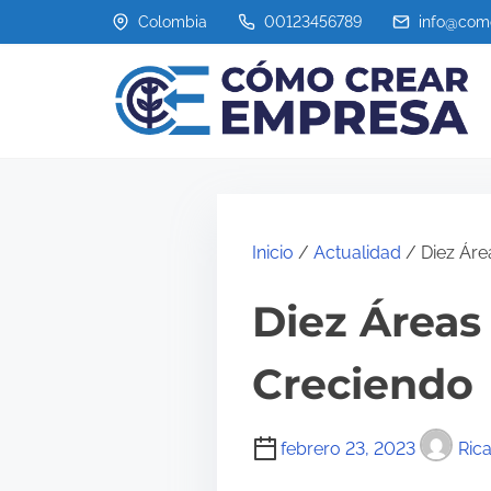
S
Colombia
00123456789
info@com
a
l
t
a
r
a
l
Inicio
/
Actualidad
/ Diez Áre
c
Diez Áreas
o
n
Creciendo
t
e
febrero 23, 2023
Ric
n