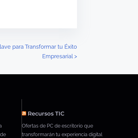
lave para Transformar tu Éxito
Empresarial
>
Recursos TIC
a
Ofertas de PC de escritorio que
 de
transformarán tu experiencia digital