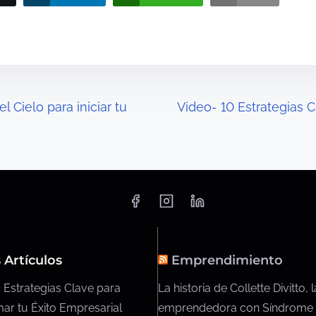
 Cielo para iniciar tu
Video- 10 Estrategias C
 Artículos
Emprendimiento
 Estrategias Clave para
La historia de Collette Divitto, l
ar tu Éxito Empresarial
emprendedora con Síndrome