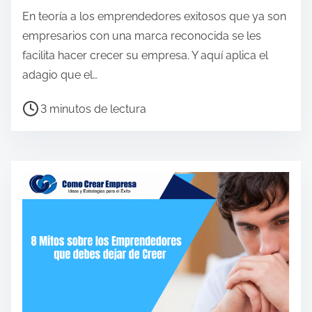
e
En teoría a los emprendedores exitosos que ya son
n
empresarios con una marca reconocida se les
t
facilita hacer crecer su empresa. Y aquí aplica el
r
adagio que el…
a
T
3 minutos de lectura
d
i
a
e
m
p
o
d
e
l
e
c