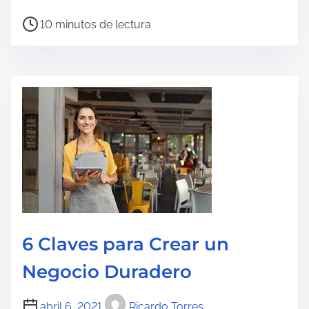
r
T
10 minutos de lectura
a
i
d
e
a
m
p
o
d
e
l
e
c
t
6 Claves para Crear un
u
Negocio Duradero
r
a
abril 6, 2021
Ricardo Torres