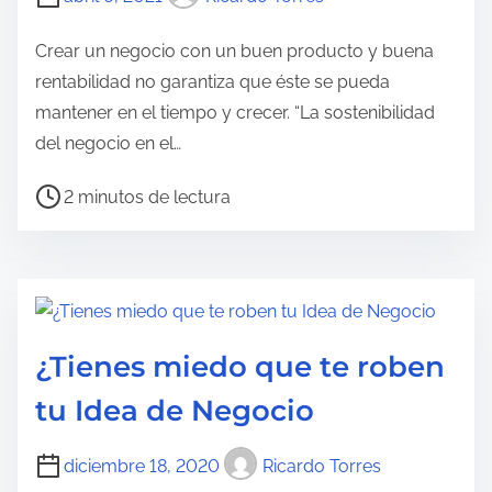
d
e
Crear un negocio con un buen producto y buena
l
rentabilidad no garantiza que éste se pueda
a
mantener en el tiempo y crecer. “La sostenibilidad
e
del negocio en el…
n
t
T
2 minutos de lectura
r
i
a
e
d
m
a
p
o
¿Tienes miedo que te roben
d
tu Idea de Negocio
e
l
diciembre 18, 2020
Ricardo Torres
e