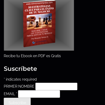
t
u
r
a
d
e
l
a
Recibe tu Ebook en PDF es Gratis
e
n
Suscríbete
t
r
*
indicates required
a
PRIMER NOMBRE
d
EMAIL
*
a