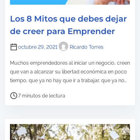
t
u
Los 8 Mitos que debes dejar
r
de creer para Emprender
a
d
e
octubre 29, 2021
Ricardo Torres
l
Muchos emprendedores al iniciar un negocio, creen
a
que van a alcanzar su libertad económica en poco
e
tiempo, que ya no hay que ir a trabajar, que ya no…
n
t
T
7 minutos de lectura
r
i
a
e
d
m
a
p
o