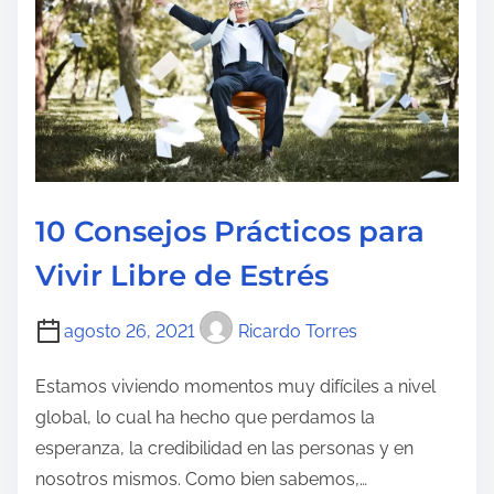
d
e
l
e
c
t
u
10 Consejos Prácticos para
r
Vivir Libre de Estrés
a
d
e
agosto 26, 2021
Ricardo Torres
l
Estamos viviendo momentos muy difíciles a nivel
a
global, lo cual ha hecho que perdamos la
e
esperanza, la credibilidad en las personas y en
n
nosotros mismos. Como bien sabemos,…
t