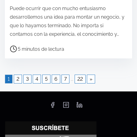
c
Puede ocurrir que con mucho entusiasmo
t
desarrollemos una idea para montar un negocio, y
u
que lo hayamos terminado. No importa si
r
contamos con la experiencia, el conocimiento y…
a
d
T
5 minutos de lectura
e
i
l
e
a
m
e
1
2
3
4
5
6
7
...
22
»
p
n
o
t
d
r
e
a
l
d
e
a
c