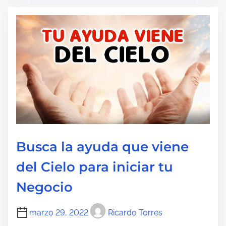
m
p
o
d
e
l
e
c
t
u
Busca la ayuda que viene
r
del Cielo para iniciar tu
a
d
Negocio
e
l
marzo 29, 2022
Ricardo Torres
a