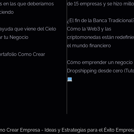
de 15 empresas y se hizo millo
s en las que deberíamos
e
ciendo
l
¿El fin de la Banca Tradicional
a
Cómo la Web3 y las
ayuda que viene del Cielo
e
criptomonedas están redefini
iar tu Negocio
n
el mundo financiero
t
ortafolio Como Crear
r
Cómo emprender un negocio
a
Dropshipping desde cero (Tuto
d
a
o Crear Empresa - Ideas y Estrategias para el Éxito Empresa