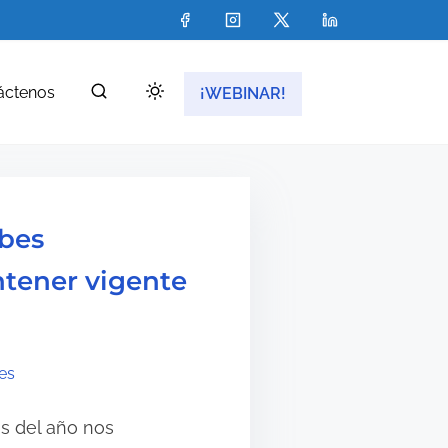
áctenos
¡WEBINAR!
ebes
tener vigente
es
as del año nos