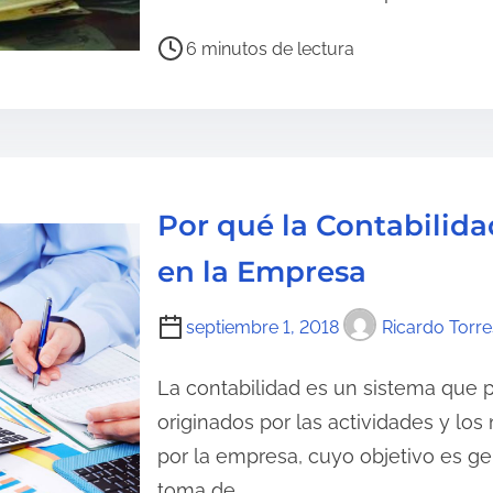
a
d
T
6 minutos de lectura
e
i
l
e
a
m
e
p
n
o
Por qué la Contabilid
t
d
r
e
en la Empresa
a
l
d
e
septiembre 1, 2018
Ricardo Torre
a
c
t
La contabilidad es un sistema que 
u
originados por las actividades y los
r
por la empresa, cuyo objetivo es ge
a
toma de…