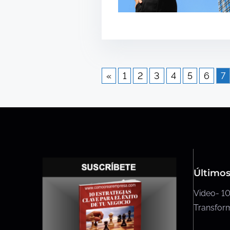
«
1
2
3
4
5
6
7
Últimos
Video- 10
Transform