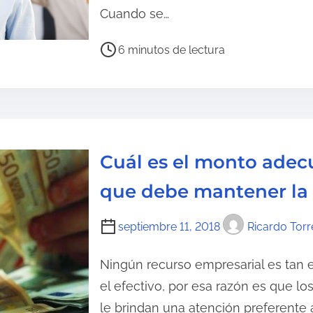
a
Cuando se…
d
e
T
6 minutos de lectura
l
i
a
e
e
m
n
p
t
o
Cuál es el monto adec
r
d
a
e
que debe mantener la
d
l
a
e
septiembre 11, 2018
Ricardo Torr
c
t
Ningún recurso empresarial es tan
u
el efectivo, por esa razón es que lo
r
le brindan una atención preferente 