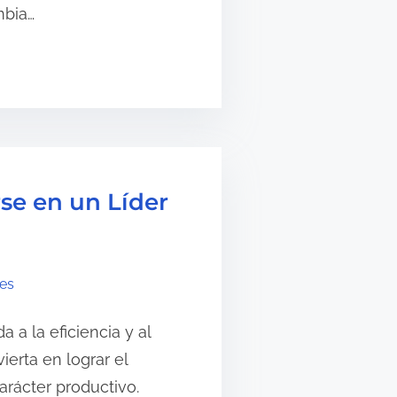
mbia…
rse en un Líder
res
 a la eficiencia y al
erta en lograr el
arácter productivo.