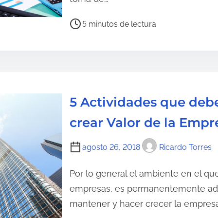
d
e
T
5 minutos de lectura
l
i
a
e
e
m
n
p
t
o
5 Actividades que debe
r
d
a
e
crear Valor de la Empr
d
l
a
e
agosto 26, 2018
Ricardo Torres
c
t
Por lo general el ambiente en el q
u
empresas, es permanentemente adv
r
mantener y hacer crecer la empres
a