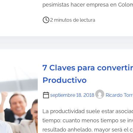
r
pesimistas hacer empresa en Colo
a
d
T
2 minutos de lectura
e
i
l
e
a
m
e
p
n
o
7 Claves para converti
t
d
r
e
Productivo
a
l
d
e
septiembre 18, 2018
Ricardo Tor
a
c
t
La productividad suele estar asociada
u
tiempo: cuanto menos tiempo se invi
r
resultado anhelado, mayor será el c