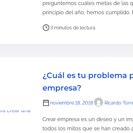
preguntemos cuáles metas de las q
principio del año, hemos cumplido. 
T
3 minutos de lectura
i
e
m
p
o
¿Cuál es tu problema 
d
e
empresa?
l
e
noviembre 18, 2018
Ricardo Torr
c
t
Crear empresa es un deseo y un im
u
todos los mitos que se han creado a