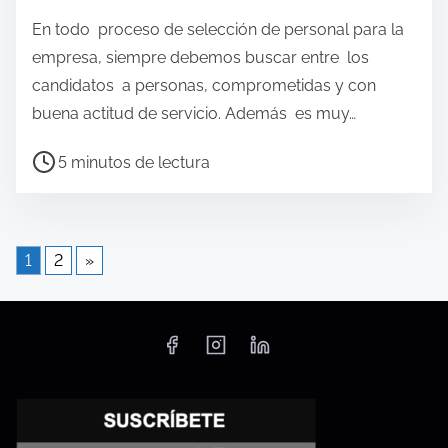
e
En todo proceso de selección de personal para la
c
empresa, siempre debemos buscar entre los
t
candidatos a personas, comprometidas y con
u
buena actitud de servicio. Además es muy…
r
T
5 minutos de lectura
a
i
d
e
e
m
l
1
2
»
p
a
o
e
d
n
e
t
l
r
e
a
c
d