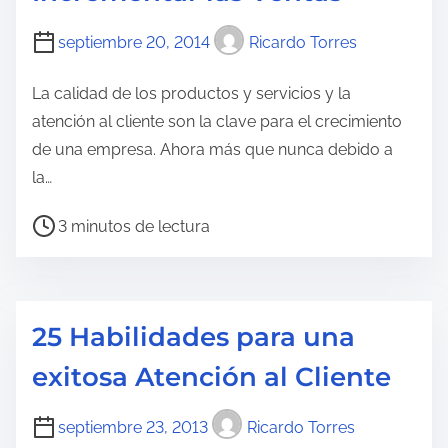
c
t
septiembre 20, 2014
Ricardo Torres
u
r
La calidad de los productos y servicios y la
a
atención al cliente son la clave para el crecimiento
d
de una empresa. Ahora más que nunca debido a
e
la…
l
T
3 minutos de lectura
a
i
e
e
n
m
t
25 Habilidades para una
p
r
o
a
exitosa Atención al Cliente
d
d
e
a
septiembre 23, 2013
Ricardo Torres
l