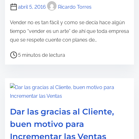
r
abril 5, 2016
Ricardo Torres
a
Vender no es tan fácil y como se decía hace algún
d
tiempo “vender es un arte” de ahí que toda empresa
a
que se respete cuente con planes de…
T
5 minutos de lectura
i
e
m
p
o
d
Dar las gracias al Cliente,
e
buen motivo para
l
e
Incrementar las Ventas