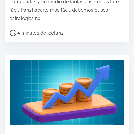
competidos y en medio de tantas crisis no es tarea
o
fácil. Para hacerlo más fácil, debemos buscar
estrategias no…
T
4 minutos de lectura
i
e
m
p
o
d
e
l
e
c
t
u