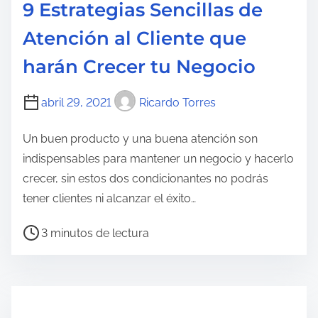
9 Estrategias Sencillas de
r
Atención al Cliente que
a
d
harán Crecer tu Negocio
e
l
abril 29, 2021
Ricardo Torres
a
e
Un buen producto y una buena atención son
n
indispensables para mantener un negocio y hacerlo
t
crecer, sin estos dos condicionantes no podrás
r
tener clientes ni alcanzar el éxito…
a
T
3 minutos de lectura
d
i
a
e
m
p