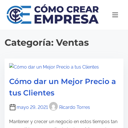
S
a
l
t
a
Categoría:
Ventas
r
a
l
c
o
Cómo dar un Mejor Precio a
n
tus Clientes
t
e
mayo 29, 2021
Ricardo Torres
n
i
Mantener y crecer un negocio en estos tiempos tan
d