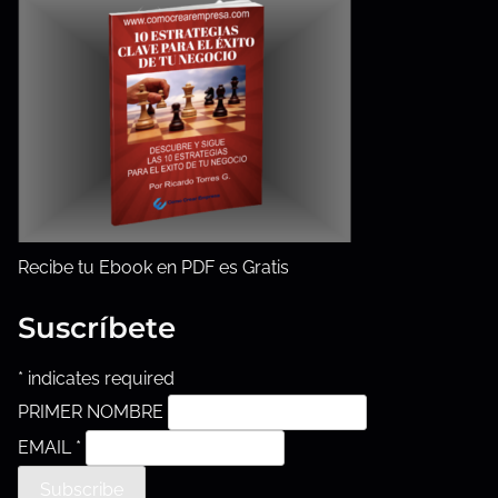
t
a
u
r
a
d
e
l
a
Recibe tu Ebook en PDF es Gratis
e
n
Suscríbete
t
r
*
indicates required
a
PRIMER NOMBRE
d
EMAIL
*
a