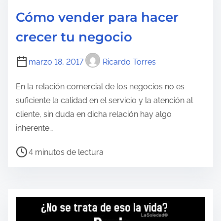
o
Cómo vender para hacer
d
crecer tu negocio
e
l
marzo 18, 2017
Ricardo Torres
e
c
En la relación comercial de los negocios no es
t
suficiente la calidad en el servicio y la atención al
u
cliente, sin duda en dicha relación hay algo
r
inherente…
a
d
T
4 minutos de lectura
e
i
l
e
a
m
e
p
n
o