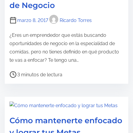
e
de Negocio
c
t
marzo 8, 2017
Ricardo Torres
u
r
¿Eres un emprendedor que estás buscando
a
oportunidades de negocio en la especialidad de
d
comidas, pero no tienes definido en qué producto
e
te vas a enfocar? Te tengo una…
l
T
3 minutos de lectura
a
i
e
e
n
m
t
p
r
o
a
Cómo mantenerte enfocado
d
d
y lograr tus Metas
e