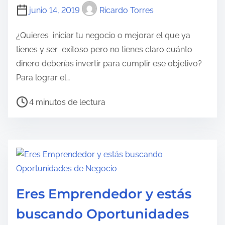
t
junio 14, 2019
Ricardo Torres
u
r
¿Quieres iniciar tu negocio o mejorar el que ya
a
tienes y ser exitoso pero no tienes claro cuánto
d
dinero deberías invertir para cumplir ese objetivo?
e
Para lograr el…
l
T
4 minutos de lectura
a
i
e
e
n
m
t
p
r
o
a
d
d
Eres Emprendedor y estás
e
a
buscando Oportunidades
l