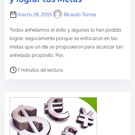
a
l
marzo 28, 2015
Ricardo Torres
e
c
Todos anhelamos el éxito y algunos lo han podido
t
lograr, seguramente porque se enfocaron en las
u
metas que un día se propusieron para alcanzar tan
r
anhelado propósito. Por…
a
d
T
7 minutos de lectura
e
i
l
e
a
m
e
p
n
o
t
d
r
e
a