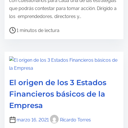
con cuestionarios para cada una de las estrategias
que podrás contestar para tomar acción. Dirigido a
los emprendedores, directores y…
T
1 minutos de lectura
i
e
m
p
o
d
El origen de los 3 Estados
e
Financieros básicos de la
l
e
Empresa
c
t
marzo 16, 2021
Ricardo Torres
u