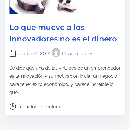
l
d
e
a
c
t
Lo que mueve a los
u
innovadores no es el dinero
r
a
octubre 4, 2014
Ricardo Torres
d
e
Se dice que una de las virtudes de un emprendedor
l
es la innovación y su motivación iniciar un negocio
a
para tener éxito económico, y parece increíble lo
e
que…
n
T
t
1 minutos de lectura
i
r
e
a
m