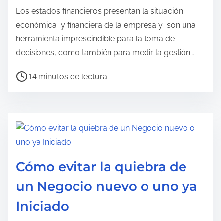
r
Los estados financieros presentan la situación
a
económica y financiera de la empresa y son una
d
herramienta imprescindible para la toma de
e
decisiones, como también para medir la gestión…
l
T
14 minutos de lectura
a
i
e
e
n
m
t
p
r
o
a
d
d
Cómo evitar la quiebra de
e
a
un Negocio nuevo o uno ya
l
e
Iniciado
c