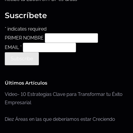
n
Suscríbete
t
r
*
indicates required
a
PRIMER NOMBRE
d
EMAIL
*
a
Últimos Artículos
Video- 10 Estrategias Clave para Transformar tu Éxito
Empresarial
Diez Áreas en las que deberíamos estar Creciendo