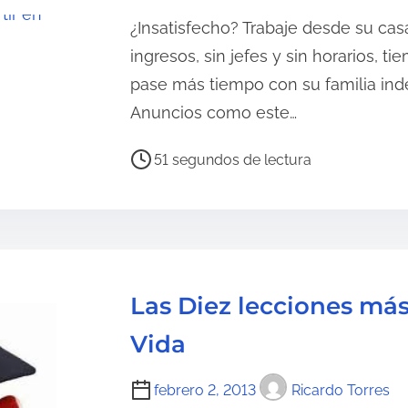
t
¿Insatisfecho? Trabaje desde su cas
u
ingresos, sin jefes y sin horarios, t
r
pase más tiempo con su familia in
a
Anuncios como este…
d
e
T
51 segundos de lectura
l
i
a
e
e
m
n
p
t
o
Las Diez lecciones más 
r
d
a
e
Vida
d
l
a
e
febrero 2, 2013
Ricardo Torres