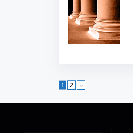
1
2
»