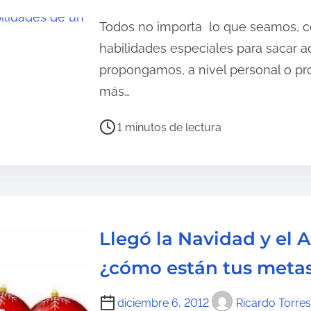
c
t
Todos no importa lo que seamos, c
u
habilidades especiales para sacar a
r
propongamos, a nivel personal o pro
a
más…
d
e
T
1 minutos de lectura
l
i
a
e
e
m
n
p
t
o
Llegó la Navidad y el 
r
d
a
e
¿cómo están tus meta
d
l
a
e
diciembre 6, 2012
Ricardo Torres