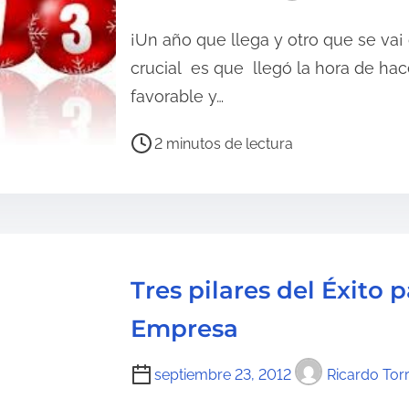
c
t
¡Un año que llega y otro que se va¡
u
crucial es que llegó la hora de hac
r
favorable y…
a
d
T
2 minutos de lectura
e
i
l
e
a
m
e
p
n
o
Tres pilares del Éxito p
t
d
r
e
Empresa
a
l
d
e
septiembre 23, 2012
Ricardo Tor
a
c