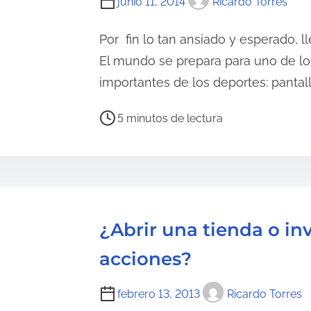
junio 11, 2014
Ricardo Torres
Por fin lo tan ansiado y esperado, ll
El mundo se prepara para uno de l
importantes de los deportes: pantal
T
5 minutos de lectura
i
e
m
p
o
¿Abrir una tienda o inv
d
e
acciones?
l
e
febrero 13, 2013
Ricardo Torres
c