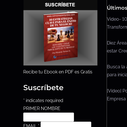
Últimos
Video- 10
Transform
Diez Área
estar Cre
Busca la 
Recibe tu Ebook en PDF es Gratis
para inic
Suscríbete
[Vídeo] P
Empresa
*
indicates required
PRIMER NOMBRE
EMAIL
*