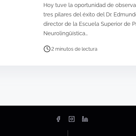
t
Hoy tuve la oportunidad de observar
u
tres pilares del éxito del Dr. Edmun
r
director de la Escuela Superior de
a
Neurolingüística…
d
e
T
2 minutos de lectura
l
i
a
e
e
m
n
p
t
o
r
d
a
e
d
l
a
e
c