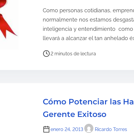
c
t
Como personas cotidianas, empren
u
normalmente nos estamos desgasta
r
inteligencia y entendimiento como 
a
llevará a alcanzar el tan anhelado éx
d
e
T
2 minutos de lectura
l
i
a
e
e
m
n
p
t
o
Cómo Potenciar las Ha
r
d
a
e
Gerente Exitoso
d
l
a
e
enero 24, 2013
Ricardo Torres