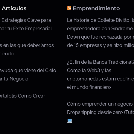
t
 Artículos
Emprendimiento
u
 Estrategias Clave para
La historia de Collette Divitto, l
r
ar tu Éxito Empresarial
emprendedora con Síndrome
a
Down que fue rechazada por
d
de 15 empresas y se hizo millo
s en las que deberíamos
e
ciendo
l
¿El fin de la Banca Tradicional
a
Cómo la Web3 y las
ayuda que viene del Cielo
e
criptomonedas están redefini
iar tu Negocio
n
el mundo financiero
t
ortafolio Como Crear
r
Cómo emprender un negocio
a
Dropshipping desde cero (Tuto
d
a