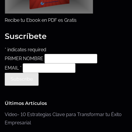
l
a
Recibe tu Ebook en PDF es Gratis
e
n
Suscríbete
t
r
*
indicates required
a
PRIMER NOMBRE
d
EMAIL
*
a
Últimos Artículos
Video- 10 Estrategias Clave para Transformar tu Éxito
Empresarial