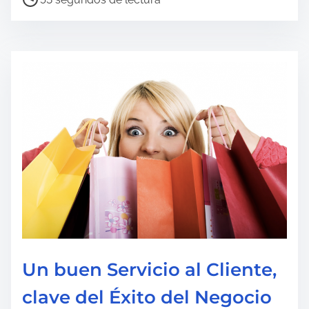
i
e
m
p
o
d
e
l
e
c
t
u
r
Un buen Servicio al Cliente,
a
d
clave del Éxito del Negocio
e