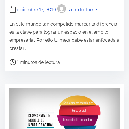
l
diciembre 17, 2016
Ricardo Torres
a
e
En este mundo tan competido marcar la diferencia
n
es la clave para lograr un espacio en el ámbito
t
empresarial. Por ello tu meta debe estar enfocada a
r
prestar…
a
T
1 minutos de lectura
d
i
a
e
m
p
o
d
e
l