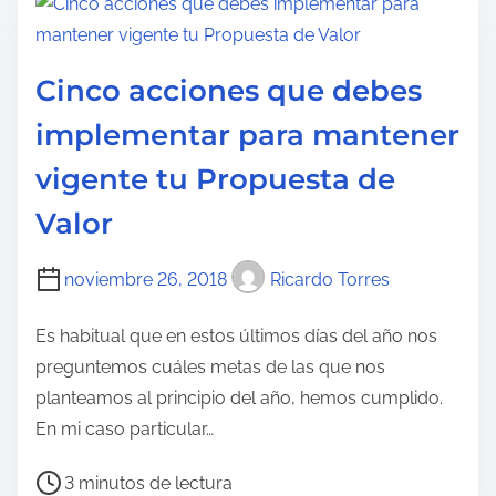
p
o
d
Cinco acciones que debes
e
implementar para mantener
l
e
vigente tu Propuesta de
c
Valor
t
u
noviembre 26, 2018
Ricardo Torres
r
a
Es habitual que en estos últimos días del año nos
d
preguntemos cuáles metas de las que nos
e
planteamos al principio del año, hemos cumplido.
l
En mi caso particular…
a
e
T
3 minutos de lectura