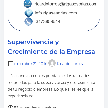
a
e
n
t
r
a
Supervivencia y
d
Crecimiento de la Empresa
a
diciembre 21, 2016
Ricardo Torres
Desconozco cuales puedan ser las utilidades
requeridas para la supervivencia y el crecimiento
de tu negocio o empresa. Lo que sí se, es que la
experiencia no…
T
53 segundos de lectura