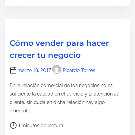
n
i
t
e
r
m
a
p
d
o
Cómo vender para hacer
a
d
crecer tu negocio
e
l
marzo 18, 2017
Ricardo Torres
e
c
En la relación comercial de los negocios no es
t
suficiente la calidad en el servicio y la atención al
u
cliente, sin duda en dicha relación hay algo
r
inherente…
a
d
T
4 minutos de lectura
e
i